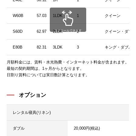
W60B
57.03
1LDK
1
クイーン
スクロールできます
S60D
62.97
2LDK
2
クイーン・ダブ
E80B
82.31
3LDK
3
キング・ダブル
月額料金には、賃料・水光熱費・インターネット料金が含まれます。
最短の契約期間は、1ヶ月からとなります。
日割り賃料については実日数計算となります。
オプション
レンタル寝具(リネン)
ダブル
20,000円(税込)