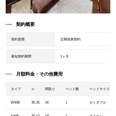
契約概要
契約形態
定期借家契約
最短契約期間
1ヶ月
月額料金・その他費用
タイプ
㎡
間取り
ベッド数
ベッドサイズ
W30B
30.35
1K
1
セミダブル
E40E
36.12
1R
1
クイーン